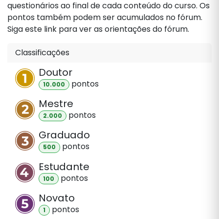
questionários ao final de cada conteúdo do curso. Os
pontos também podem ser acumulados no fórum.
Siga este link para ver as orientações do fórum.
Classificações
Doutor
ponto
s
10.000
Mestre
ponto
s
2.000
Graduado
ponto
s
500
Estudante
ponto
s
100
Novato
ponto
s
1