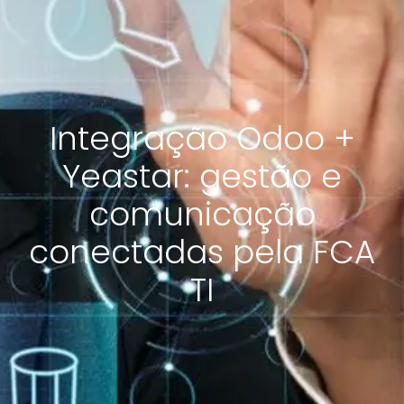
Integração Odoo +
Yeastar: gestão e
comunicação
conectadas pela FCA
TI