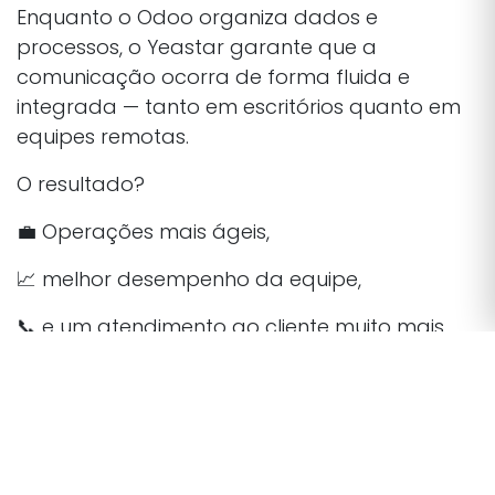
Enquanto o Odoo organiza dados e
processos, o Yeastar garante que a
comunicação ocorra de forma fluida e
integrada — tanto em escritórios quanto em
equipes remotas.
O resultado?
💼 Operações mais ágeis,
📈 melhor desempenho da equipe,
📞 e um atendimento ao cliente muito mais
eficiente.
FCA TI: tecnologia que conecta
sua empresa
Parceira oficial de
Odoo
e
Yeastar
, a
FCA TI